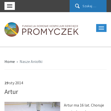
Szukaj:
Home
»
Nasze Aniołki
29
sty
2014
Artur
Artur ma 16 lat. Choruje