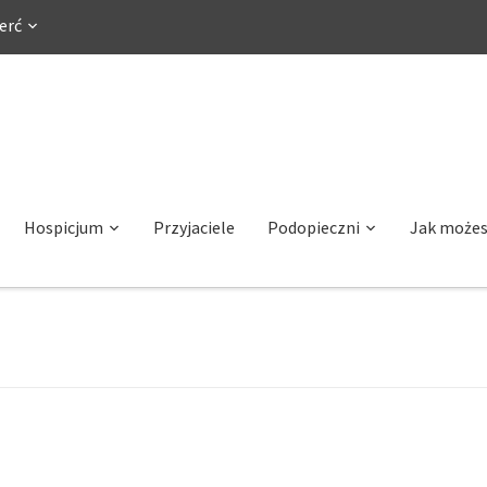
erć
Hospicjum
Przyjaciele
Podopieczni
Jak może