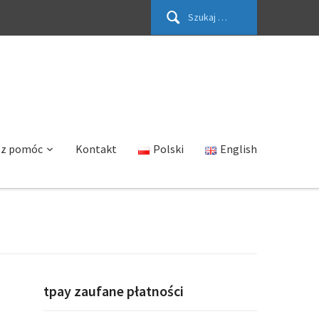
Szukaj:
sz pomóc
Kontakt
Polski
English
tpay zaufane płatności