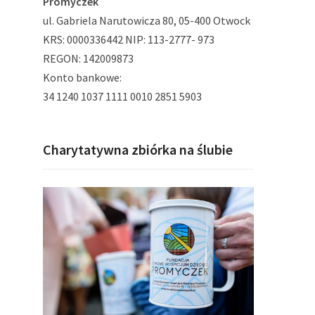
Promyczek
ul. Gabriela Narutowicza 80, 05-400 Otwock
KRS: 0000336442 NIP: 113-2777- 973
REGON: 142009873
Konto bankowe:
34 1240 1037 1111 0010 2851 5903
Charytatywna zbiórka na ślubie