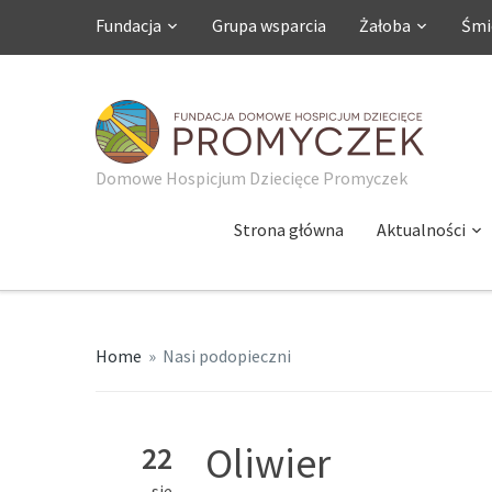
Fundacja
Grupa wsparcia
Żałoba
Śmi
Domowe Hospicjum Dziecięce Promyczek
Strona główna
Aktualności
Home
»
Nasi podopieczni
Oliwier
22
sie