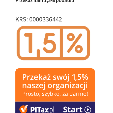
Przekaż nam 1,5% podatku
KRS: 0000336442