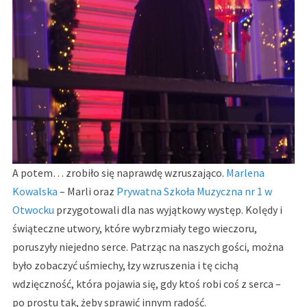
A potem… zrobiło się naprawdę wzruszająco.
Marlena
Kowalska
– Marli oraz
Prywatna Szkoła Muzyczna nr 1 w
Otwocku
przygotowali dla nas wyjątkowy występ. Kolędy i
świąteczne utwory, które wybrzmiały tego wieczoru,
poruszyły niejedno serce. Patrząc na naszych gości, można
było zobaczyć uśmiechy, łzy wzruszenia i tę cichą
wdzięczność, która pojawia się, gdy ktoś robi coś z serca –
po prostu tak, żeby sprawić innym radość.