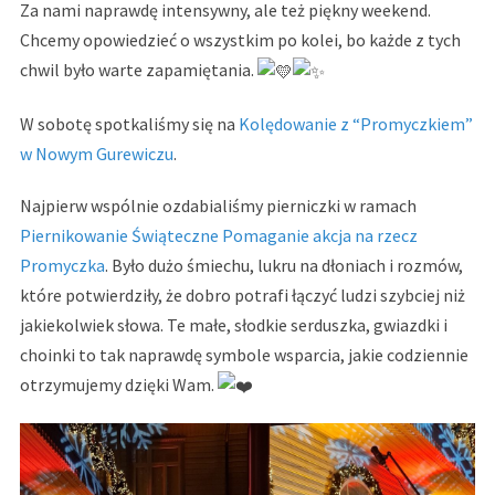
Za nami naprawdę intensywny, ale też piękny weekend.
Chcemy opowiedzieć o wszystkim po kolei, bo każde z tych
chwil było warte zapamiętania.
W
sobotę spotkaliśmy się na
Kolędowanie z “Promyczkiem”
w Nowym Gurewiczu
.
Najpierw wspólnie ozdabialiśmy pierniczki w ramach
Piernikowanie Świąteczne Pomaganie akcja na rzecz
Promyczka
. Było dużo śmiechu, lukru na dłoniach i rozmów,
które potwierdziły, że dobro potrafi łączyć ludzi szybciej niż
jakiekolwiek słowa. Te małe, słodkie serduszka, gwiazdki i
choinki to tak naprawdę symbole wsparcia, jakie codziennie
otrzymujemy dzięki Wam.